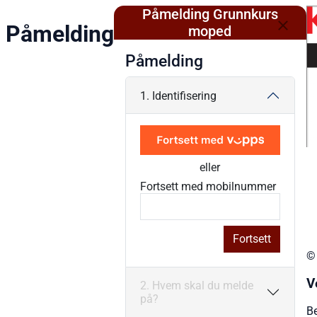
Påmelding Grunnkurs
Påmelding
moped
Påmelding
1. Identifisering
eller
Fortsett med mobilnummer
Fortsett
© 
V
2. Hvem skal du melde
på?
B