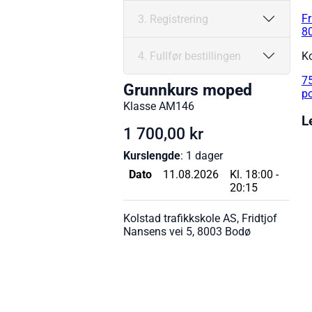
Fr
3. Registrering
8
4. Fullfør bestillingen
K
7
Grunnkurs moped
po
Klasse AM146
L
1 700,00 kr
Kurslengde
: 1 dager
Dato
11.08.2026
Kl. 18:00 -
20:15
Kolstad trafikkskole AS, Fridtjof
Nansens vei 5, 8003 Bodø