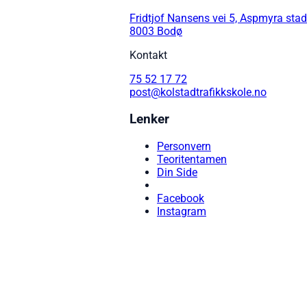
Fridtjof Nansens vei 5, Aspmyra stadi
8003 Bodø
Kontakt
75 52 17 72
post@kolstadtrafikkskole.no
Lenker
Personvern
Teoritentamen
Din Side
Facebook
Instagram